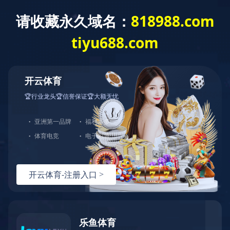
English
Español
Français
Русский
满冠（中
国）