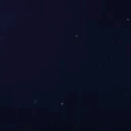
满冠体育官方网站登录入口网站群 >
英
站 >
装备企业
工贸企业
科研院所
中国农业机械化科学研究院集团有限
中国中元国际工程有限公司
公司
满冠体育官方网站登录入口科
研究院有限公司