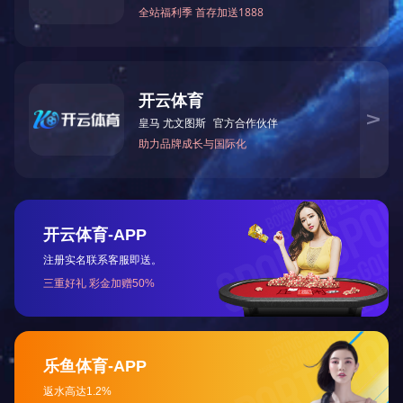
2024年05月08日
满冠体育官方网站登录入口2022年度重要财务信息
2023年05月08日
满冠体育官方网站登录入口2021年度重要财务信息
2022年05月08日
满冠体育官方网站登录入口2020年度重要财务信息
2021年08月18日
满冠体育官方网站登录入口2019年度重要财务信息
2020年11月13日
满冠体育官方网站登录入口2018年度重要财务信息
2019年12月16日
满冠体育官方网站登录入口2017年度重要财务信息
2018年11月30日
满冠体育官方网站登录入口2016年度重要财务信息