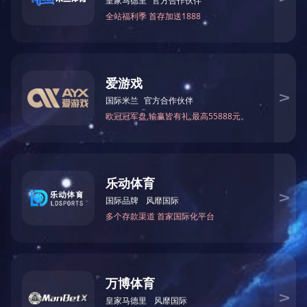
工贸企业
科研院所
中国农业机械化科学研究院集团有限
中国中元国际工程有限公司
公司
满冠体育官方网站登录入口科
研究院有限公司
沈阳仪表科学研究院有限公司
合肥通用机械研究院有限公司
国机精工集团股份有限公司
天津电气科学研究院有限公司
广州机械科学研究院有限公司
重庆材料研究院有限公司
中国重型机械研究院股份公司
桂林电器科学研究院有限公司
机械工业规划研究院有限公司
汽车企业
其他企业
友情链接
|
内