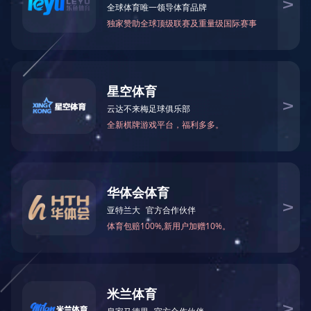
RSS订阅
欢迎订阅国机 RSS，请将您需要的 RSS Feeds 的 XML 地址添加到您的 RSS
订阅列表
集团动态
/xwzx/jtdt/
子公司动态
/xwzx/zgsdt/
国机媒体
/xwzx/gjmt/
媒体关注
/xwzx/mtgz/
集团党建
/gygj/jtdj/
视频资料
/xwzx/spzl/
行业动态
/xwzx/hydt/
科技动态
/kjcx/kjdt/
招聘动态
/rlzy/zpdt/
什么是 RSS
RSS 是站点用来和其他站点之间共享内容的一种简易方式(也叫聚合内
容。
RSS 阅读器下载
满冠体育官方网站登录入口网站群 >
英
站 >
装备企业