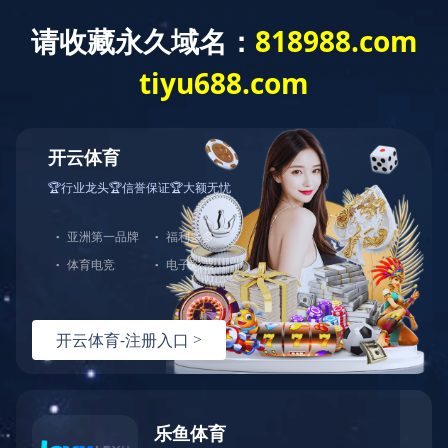
English
Español
Français
Русский
满冠（中
国）